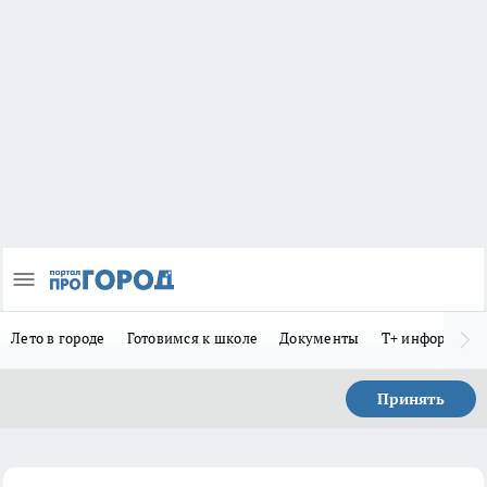
Лето в городе
Готовимся к школе
Документы
Т+ информиру
Принять