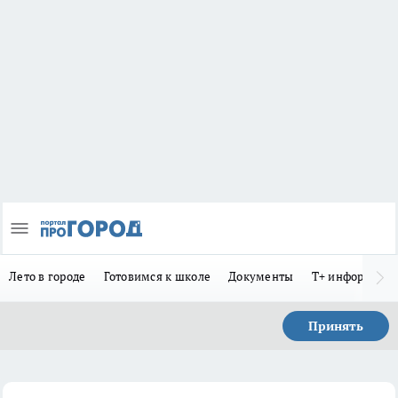
Лето в городе
Готовимся к школе
Документы
Т+ информиру
Принять