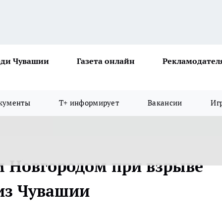
ди Чувашии
Газета онлайн
Рекламодател
кументы
Т+ информирует
Вакансии
Иг
м Новгородом при взрыве
 из Чувашии