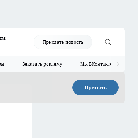
ям
Прислать новость
ры
Заказать рекламу
Мы ВКонтакте
Мы
Принять