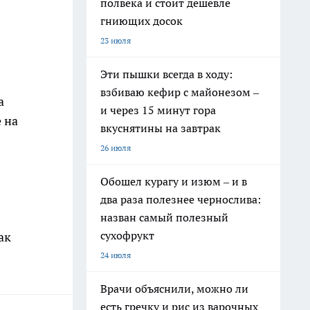
полвека и стоит дешевле
гниющих досок
23 июля
Эти пышки всегда в ходу:
взбиваю кефир с майонезом –
а
и через 15 минут гора
 на
вкуснятины на завтрак
26 июля
Обошел курагу и изюм – и в
два раза полезнее чернослива:
назван самый полезный
сухофрукт
ак
24 июля
Врачи объяснили, можно ли
есть гречку и рис из варочных