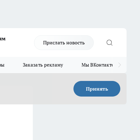
ям
Прислать новость
ры
Заказать рекламу
Мы ВКонтакте
Мы
Принять