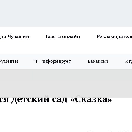
ди Чувашии
Газета онлайн
Рекламодател
кументы
Т+ информирует
Вакансии
Иг
я детский сад «Сказка»