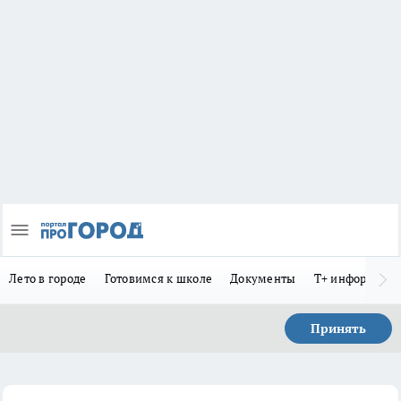
Лето в городе
Готовимся к школе
Документы
Т+ информиру
Принять