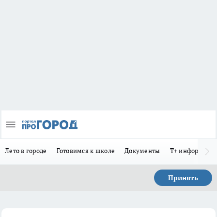
Лето в городе
Готовимся к школе
Документы
Т+ информиру
Принять