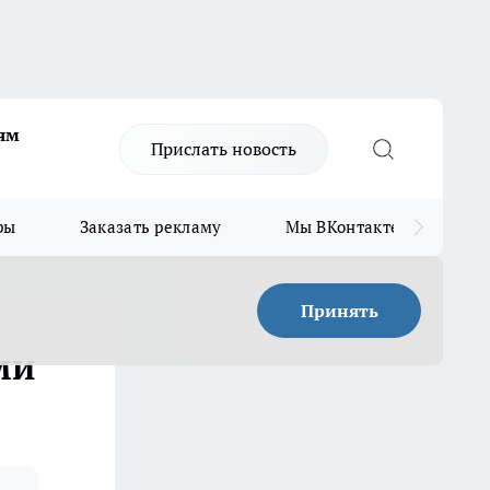
ям
Прислать новость
ры
Заказать рекламу
Мы ВКонтакте
Мы
Принять
ми