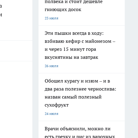
полвека и стоит дешевле
з
гниющих досок
и
23 июля
Эти пышки всегда в ходу:
взбиваю кефир с майонезом –
и через 15 минут гора
вкуснятины на завтрак
26 июля
Обошел курагу и изюм – и в
два раза полезнее чернослива:
назван самый полезный
сухофрукт
24 июля
Врачи объяснили, можно ли
есть гречку и рис из варочных