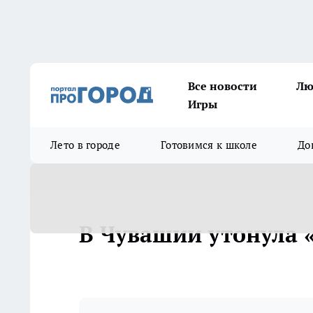
Все новости
Лю
Игры
Лето в городе
Готовимся к школе
До
В Чувашии утонула 