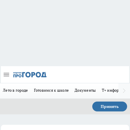
Лето в городе
Готовимся к школе
Документы
Т+ информиру
Принять