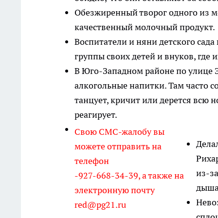
Обезжиренный творог одного из м
качественный молочный продукт.
Воспитатели и няни детского сада
группы своих детей и внуков, где и
В Юго-Западном районе по улице Э
алкогольные напитки. Там часто с
танцует, кричит или дерется всю 
реагирует.
Свою СМС-жалобу вы
Дела
можете отправить на
Рихар
телефон
из-за
-927-668-34-39, а также на
дыша
электронную почту
Нево
red@pg21.ru
спло