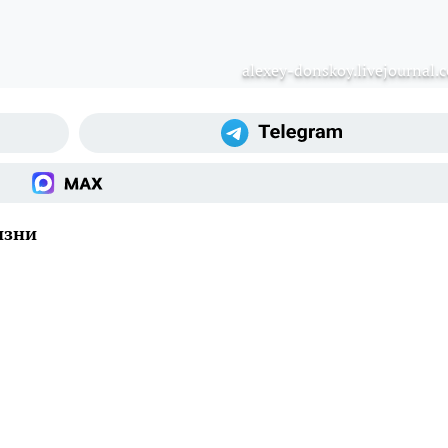
alexey-donskoy.livejournal.
изни