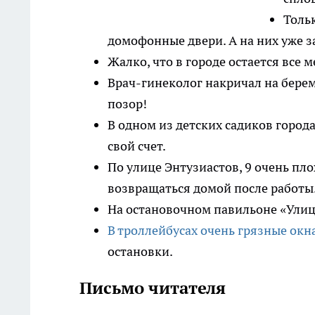
Толь
домофонные двери. А на них уже з
Жалко, что в городе остается все 
Врач-гинеколог накричал на берем
позор!
В одном из детских садиков город
свой счет.
По улице Энтузиастов, 9 очень пл
возвращаться домой после работы
На остановочном павильоне «Улица
В троллейбусах очень грязные окна
остановки.
Письмо читателя