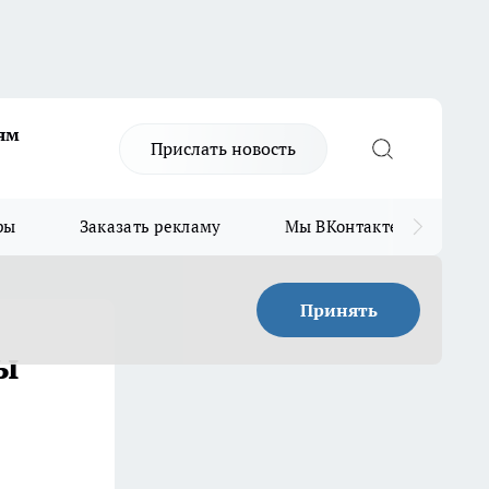
ям
Прислать новость
ры
Заказать рекламу
Мы ВКонтакте
Мы
Принять
ы