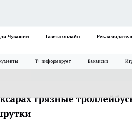
ди Чувашии
Газета онлайн
Рекламодател
кументы
Т+ информирует
Вакансии
Иг
ксарах грязные троллейбус
шрутки