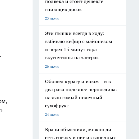
полвека и стоит дешевле
гниющих досок
23 июля
Эти пышки всегда в ходу:
взбиваю кефир с майонезом –
и через 15 минут гора
,
вкуснятины на завтрак
е
26 июля
Обошел курагу и изюм – и в
два раза полезнее чернослива:
назван самый полезный
ом,
сухофрукт
о
24 июля
Врачи объяснили, можно ли
есть гречку и рис из варочных