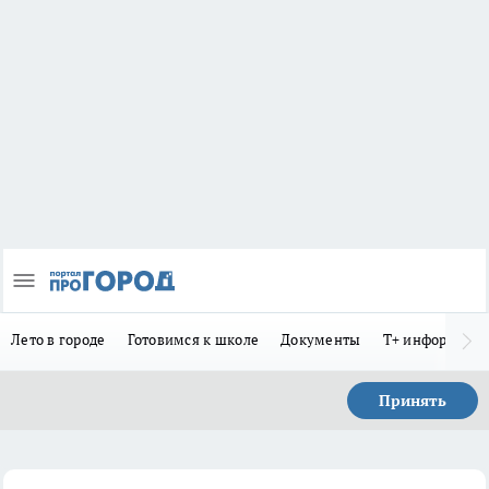
Лето в городе
Готовимся к школе
Документы
Т+ информиру
Принять