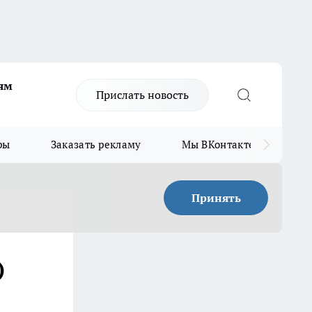
ям
Прислать новость
ры
Заказать рекламу
Мы ВКонтакте
Мы
Принять
)