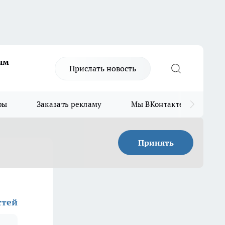
ям
Прислать новость
ры
Заказать рекламу
Мы ВКонтакте
Мы
Принять
стей