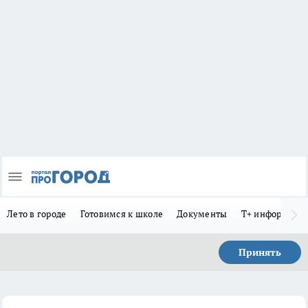
Лето в городе
Готовимся к школе
Документы
Т+ информиру
Принять