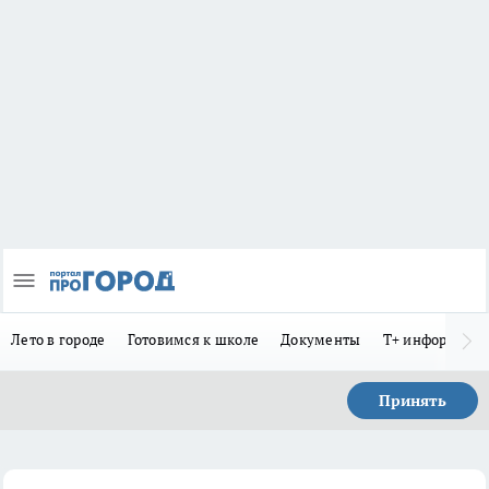
Лето в городе
Готовимся к школе
Документы
Т+ информиру
Принять