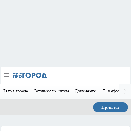
Лето в городе
Готовимся к школе
Документы
Т+ информиру
Принять