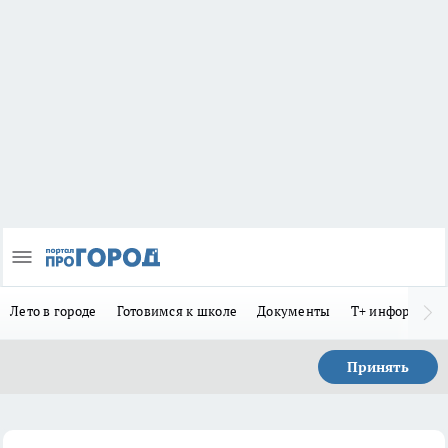
Лето в городе
Готовимся к школе
Документы
Т+ информиру
Принять