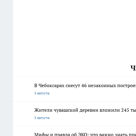
Ч
В Чебоксарах снесут 46 незаконных постро
5 августа
Жители чувашской деревни вложили 245 ты
5 августа
Мифы и правда об ЭКО: что важно знать п