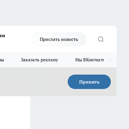
ям
Прислать новость
ры
Заказать рекламу
Мы ВКонтакте
Мы
Принять