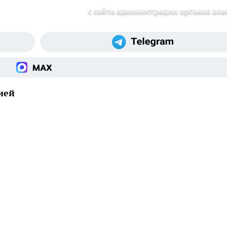
с сайта администрации органов вла
ией