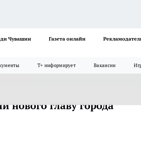
ди Чувашии
Газета онлайн
Рекламодател
кументы
Т+ информирует
Вакансии
Иг
и нового главу города