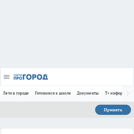
Лето в городе
Готовимся к школе
Документы
Т+ информиру
Принять