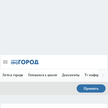
Лето в городе
Готовимся к школе
Документы
Т+ информиру
Принять