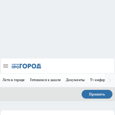
Лето в городе
Готовимся к школе
Документы
Т+ информиру
Принять