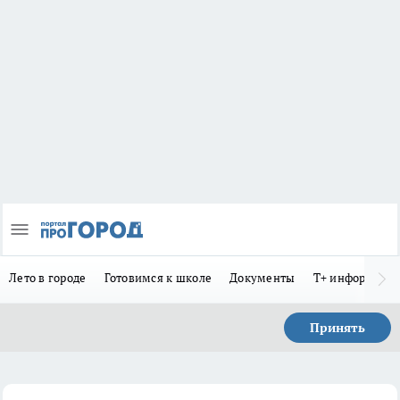
Лето в городе
Готовимся к школе
Документы
Т+ информиру
Принять