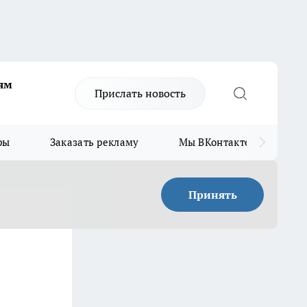
ям
Прислать новость
ры
Заказать рекламу
Мы ВКонтакте
Мы
Принять