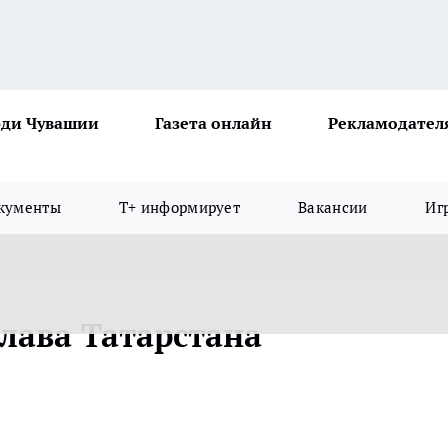
ди Чувашии
Газета онлайн
Рекламодател
кументы
Т+ информирует
Вакансии
Иг
лава Татарстана