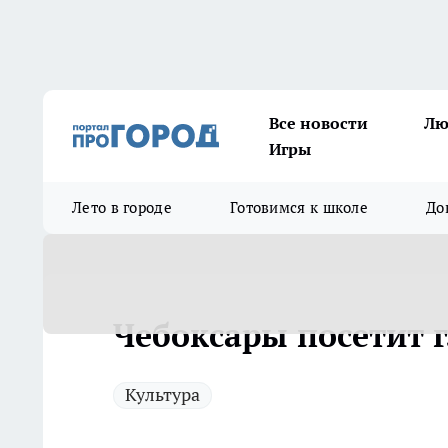
Все новости
Лю
Игры
Лето в городе
Готовимся к школе
До
Чебоксары посетит г
Культура