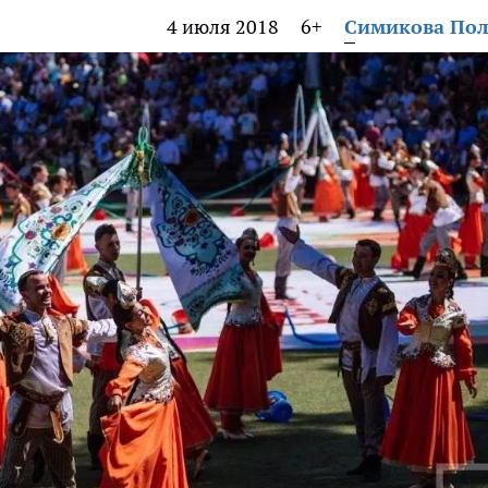
4 июля 2018
6+
Симикова По