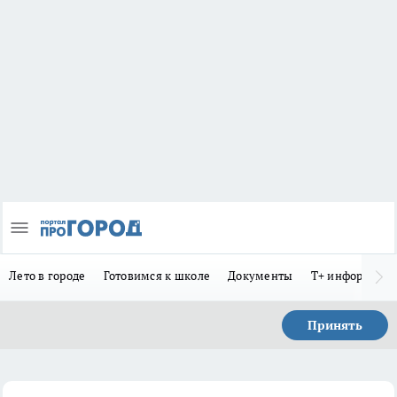
Лето в городе
Готовимся к школе
Документы
Т+ информиру
Принять