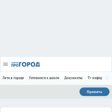
Лето в городе
Готовимся к школе
Документы
Т+ информиру
Принять