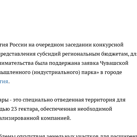
тия России на очередном заседании конкурсной
 представления субсидий региональным бюджетам, дл
нимательства была поддержана заявка Чувашской
ышленного (индустриального) парка» в городе
тия
.
ары - это специально отведенная территория для
ью 23 гектара, обеспеченная необходимой
иализированной компанией.
блемы отсутствия земельных участков для расширен