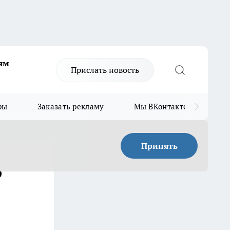
ям
Прислать новость
ры
Заказать рекламу
Мы ВКонтакте
Мы
Принять
о