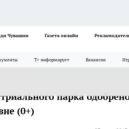
ди Чувашии
Газета онлайн
Рекламодател
кументы
Т+ информирует
Вакансии
Иг
стриального парка одобрен
не (0+)