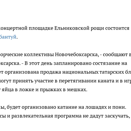
а концертной площадке Ельниковской рощи состоится
бантуй
.
ворческие коллективы Новочебоксарска, - сообщают 
сарска. - В этот день запланировано состязание на
ет организована продажа национальных татарских б
гут принять участие в перетягивании каната и в иг
у яйца в ложке и прыжках в мешках.
, будет организовано катание на лошадях и пони.
сы и развлекательная программа не дадут заскучать,