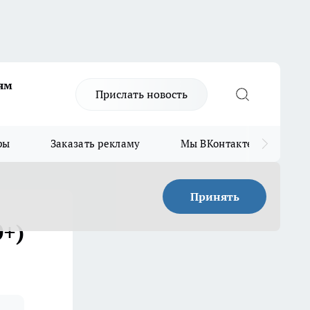
ям
Прислать новость
ры
Заказать рекламу
Мы ВКонтакте
Мы
Принять
0+)