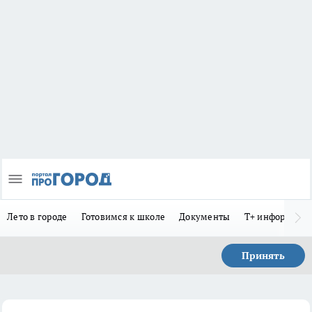
Лето в городе
Готовимся к школе
Документы
Т+ информиру
Принять