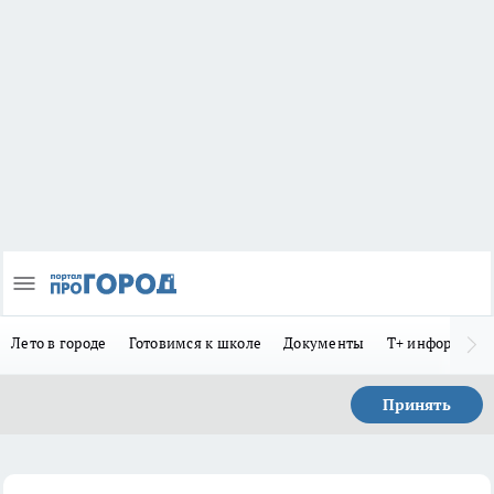
Лето в городе
Готовимся к школе
Документы
Т+ информиру
Принять