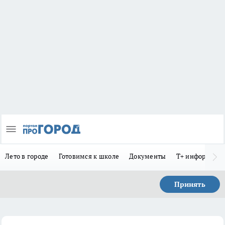
Лето в городе
Готовимся к школе
Документы
Т+ информиру
Принять