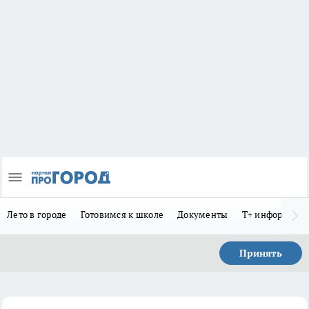
Лето в городе
Готовимся к школе
Документы
Т+ информиру
Принять