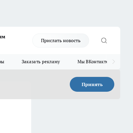
ям
Прислать новость
ры
Заказать рекламу
Мы ВКонтакте
Мы
Принять