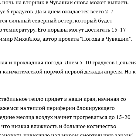
в ночь на вторник в Чувашии снова может выпасть
ус 6 градусов. Да и днем ожидается всего 2-7
ется сильный северный ветер, который будет
температуру. Его порывы могут достигать 15-17
димир Михайлов, автор проекта "Погода в Чувашии".
ая и прохладная погода. Днем 5-10 градусов Цельсия
ся климатической нормой первой декады апреля. Но к
табильное тепло придет в наши края, начиная со
окажемся на теплой периферии блокирующего
едине месяца воздух начнет прогреваться до 15-20
, что низкая влажность и большое количество
становить нависшую над миром смертельную заразу",