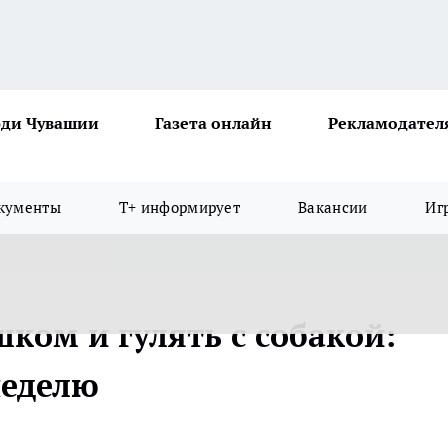
ди Чувашии
Газета онлайн
Рекламодател
кументы
Т+ информирует
Вакансии
Иг
шком и гулять с собакой:
неделю