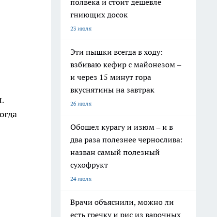
полвека и стоит дешевле
гниющих досок
23 июля
Эти пышки всегда в ходу:
взбиваю кефир с майонезом –
и через 15 минут гора
вкуснятины на завтрак
.
26 июля
огда
Обошел курагу и изюм – и в
два раза полезнее чернослива:
назван самый полезный
сухофрукт
24 июля
Врачи объяснили, можно ли
есть гречку и рис из варочных