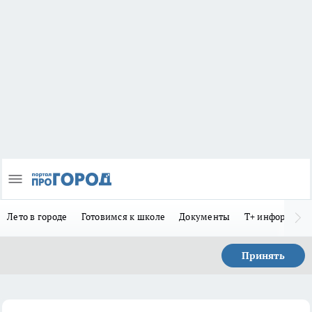
Лето в городе
Готовимся к школе
Документы
Т+ информиру
Принять