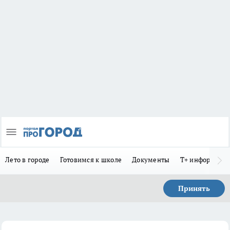
Лето в городе
Готовимся к школе
Документы
Т+ информиру
Принять