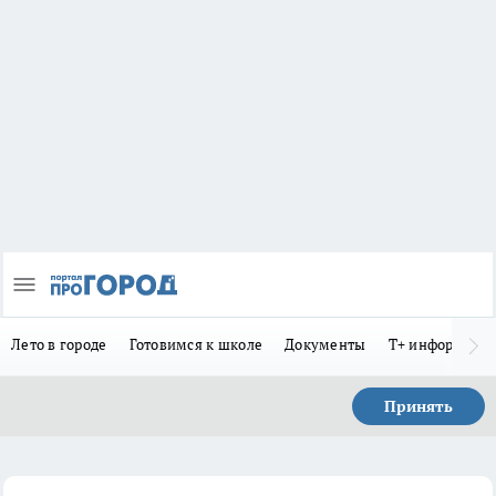
Лето в городе
Готовимся к школе
Документы
Т+ информиру
Принять