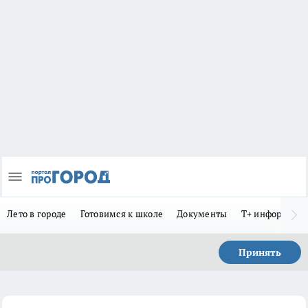
Лето в городе
Готовимся к школе
Документы
Т+ информиру
Принять