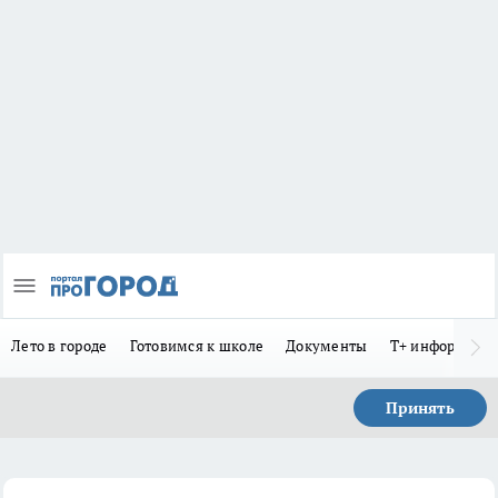
Лето в городе
Готовимся к школе
Документы
Т+ информиру
Принять