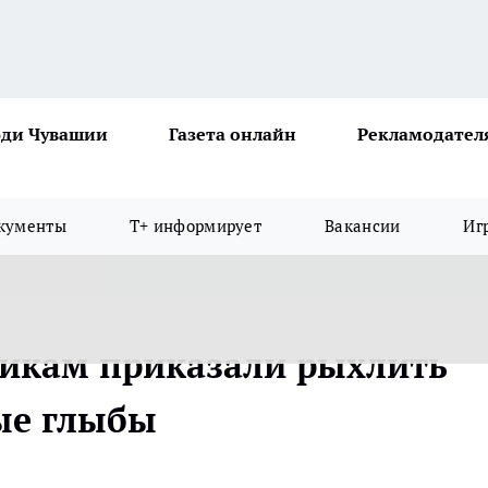
ди Чувашии
Газета онлайн
Рекламодател
кументы
Т+ информирует
Вакансии
Иг
никам приказали рыхлить
ые глыбы