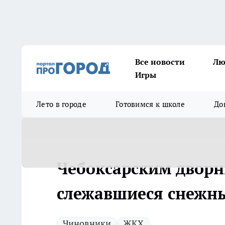
Все новости
Лю
Игры
Лето в городе
Готовимся к школе
До
Чебоксарским двор
слежавшиеся снежн
Чиновники
ЖКХ