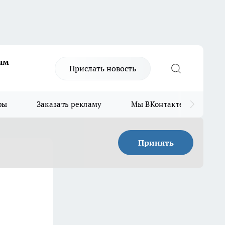
ям
Прислать новость
ры
Заказать рекламу
Мы ВКонтакте
Мы
Принять