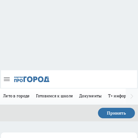
Лето в городе
Готовимся к школе
Документы
Т+ информиру
Принять