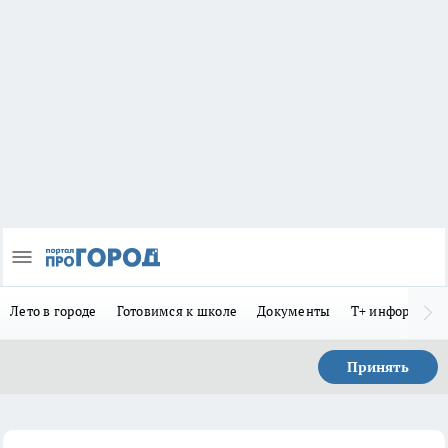
Лето в городе
Готовимся к школе
Документы
Т+ информиру
Принять