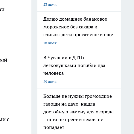
23 июля
ои
Делаю домашнее банановое
мороженое без сахара и
сливок: дети просят еще и еще
28 июля
В Чувашии в ДТП с
ный
легковушками погибли два
человека
29 июля
Больше не нужны громоздкие
галоши на даче: нашла
достойную замену для огорода
ми с
– нога не преет и земля не
попадает