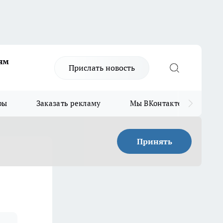
ям
Прислать новость
ры
Заказать рекламу
Мы ВКонтакте
Мы
Принять