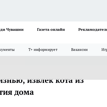
ди Чувашии
Газета онлайн
Рекламодател
кументы
Т+ информирует
Вакансии
Иг
изнью, извлек кота из
стия дома