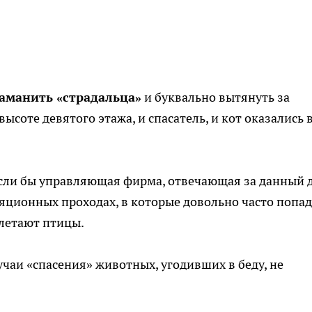
заманить «страдальца»
и буквально вытянуть за
ысоте девятого этажа, и спасатель, и кот оказались 
если бы управляющая фирма, отвечающая за данный 
яционных проходах, в которые довольно часто попа
алетают птицы.
учаи «спасения» животных, угодивших в беду, не