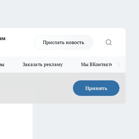
ям
Прислать новость
ры
Заказать рекламу
Мы ВКонтакте
Мы
Принять