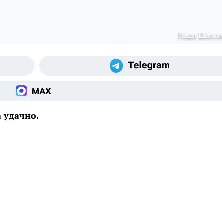
Надя Шакл
 удачно.