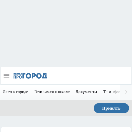
Лето в городе
Готовимся к школе
Документы
Т+ информиру
Принять