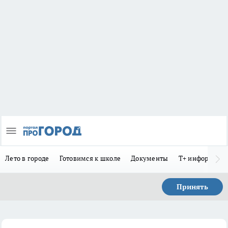
Лето в городе
Готовимся к школе
Документы
Т+ информиру
Принять