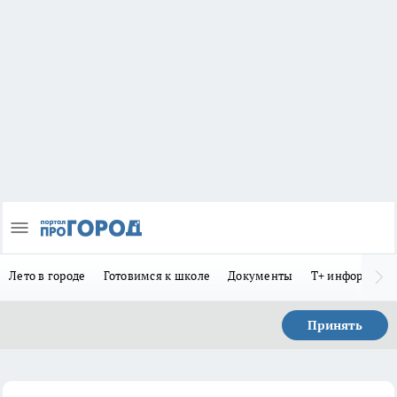
Лето в городе
Готовимся к школе
Документы
Т+ информиру
Принять