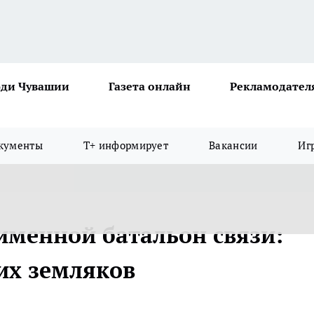
ди Чувашии
Газета онлайн
Рекламодател
кументы
Т+ информирует
Вакансии
Иг
именной батальон связи:
их земляков