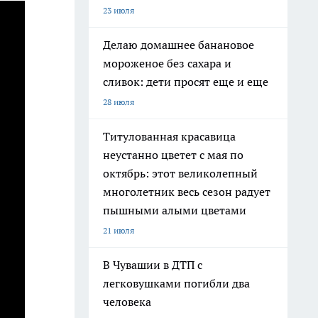
23 июля
Делаю домашнее банановое
мороженое без сахара и
сливок: дети просят еще и еще
28 июля
Титулованная красавица
неустанно цветет с мая по
октябрь: этот великолепный
многолетник весь сезон радует
пышными алыми цветами
21 июля
В Чувашии в ДТП с
легковушками погибли два
человека