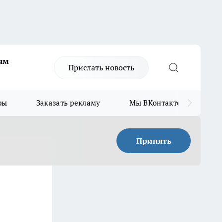
ям
Прислать новость
ры
Заказать рекламу
Мы ВКонтакте
Мы
Принять