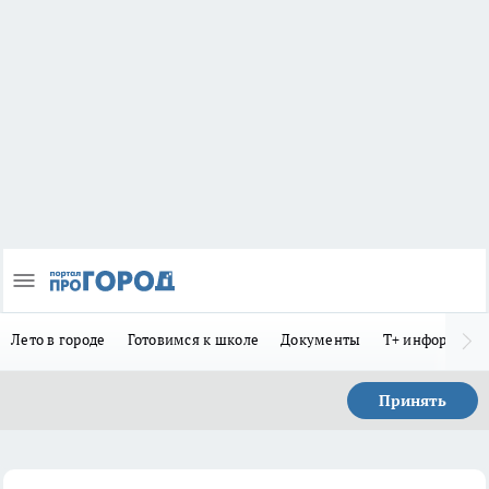
Лето в городе
Готовимся к школе
Документы
Т+ информиру
Принять