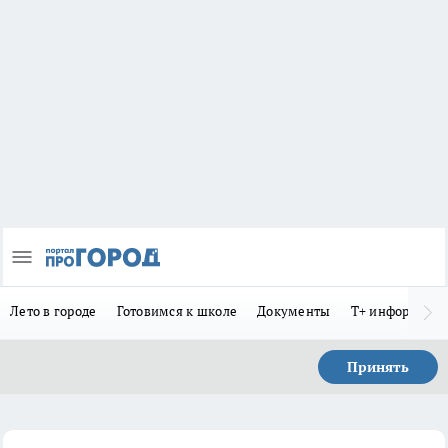
Лето в городе
Готовимся к школе
Документы
Т+ информиру
Принять