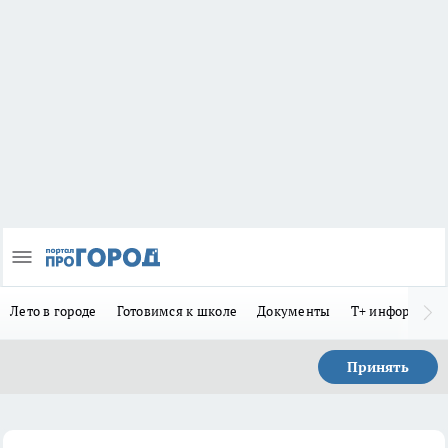
Лето в городе
Готовимся к школе
Документы
Т+ информиру
Принять