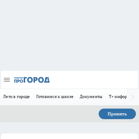
Лето в городе
Готовимся к школе
Документы
Т+ информиру
Принять