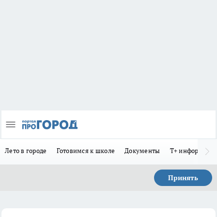
Лето в городе
Готовимся к школе
Документы
Т+ информиру
Принять